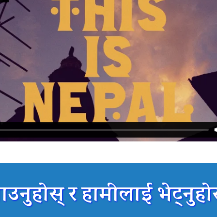
उनुहोस् र हामीलाई भेट्नुहोस